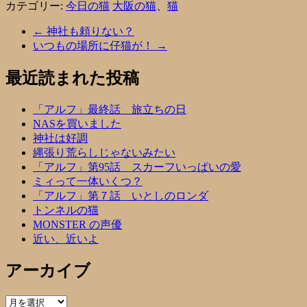
カテゴリー:
今日の猫
大阪の猫
、
猫
←
神社も頼りない？
いつもの場所に仔猫が！
→
最近読まれた投稿
「アルフ」最終話 旅立ちの日
NASを買いました
神社は好調
縄張り荒らしじゃないみたい
「アルフ」第95話 スカーフいっぱいの愛
ミィって一体いくつ？
「アルフ」第７話 いとしのロンダ
トンネルの猫
MONSTER の声優
近い、近いよ
アーカイブ
ア