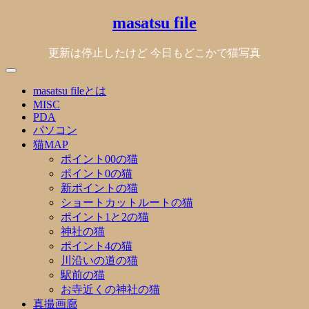
Skip
masatsu file
to
content
更新は停止したけど 今日もどこかで猫写真
masatsu fileとは
MISC
PDA
パソコン
猫MAP
ポイント00の猫
ポイント0の猫
新ポイントの猫
ショートカットルートの猫
ポイント1と2の猫
神社の猫
ポイント4の猫
川沿いの道の猫
駅前の猫
お寺近くの神社の猫
真撮画廊