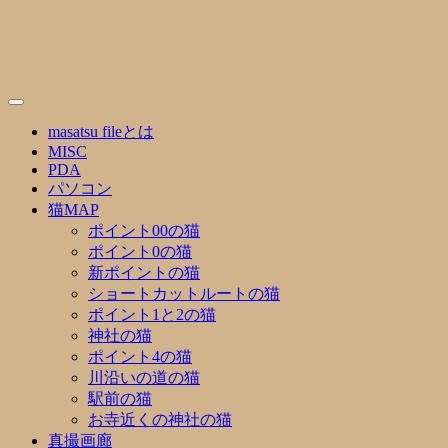
Skip
to
content
masatsu fileとは
MISC
PDA
パソコン
猫MAP
ポイント00の猫
ポイント0の猫
新ポイントの猫
ショートカットルートの猫
ポイント1と2の猫
神社の猫
ポイント4の猫
川沿いの道の猫
駅前の猫
お寺近くの神社の猫
真撮画廊