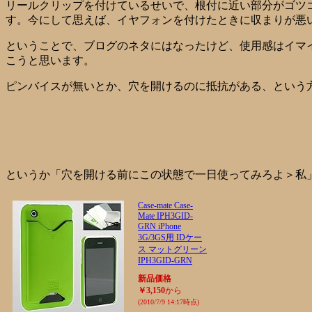
リールクリップを付けているせいで、根付に近い部分がゴツ
す。今にして思えば、イヤフォンを付けたときに収まりが悪い
ということで、ブログのネタにはなったけど、使用感はイマ
こうと思います。
ピンバイスが無いとか、穴を開けるのに抵抗がある、という
というか「穴を開ける前にこの状態で一日使ってみろよ＞私」っ
Case-mate Case-
Mate IPH3GID-
GRN iPhone
3G/3GS用 IDケー
ス マットグリーン
IPH3GID-GRN
新品価格
￥3,150
から
(2010/7/9 14:17時点)