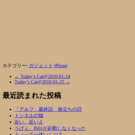
カテゴリー:
ガジェット
iPhone
←
Today’s Cat@2010-01-24
Today’s Cat@2010-01-25
→
最近読まれた投稿
「アルフ」最終話 旅立ちの日
トンネルの猫
近い、近いよ
うげぇ、IS01が起動しなくなった
ミィって一体いくつ？