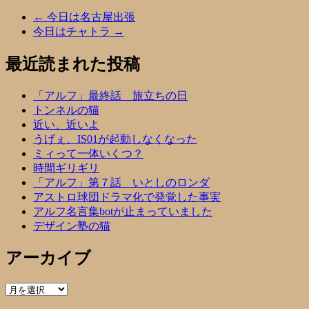
←
今日は名古屋出張
今日はチャトラ
→
最近読まれた投稿
「アルフ」最終話 旅立ちの日
トンネルの猫
近い、近いよ
うげぇ、IS01が起動しなくなった
ミィって一体いくつ？
時間ギリギリ
「アルフ」第７話 いとしのロンダ
アストロ球団ドラマ化で発覚した事実
アルフ名言集botが止まっていました
デザイン塾の猫
アーカイブ
ア
ー