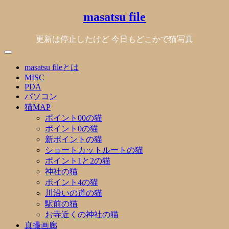
Skip
masatsu file
to
content
更新は停止したけど 今日もどこかで猫写真
masatsu fileとは
MISC
PDA
パソコン
猫MAP
ポイント00の猫
ポイント0の猫
新ポイントの猫
ショートカットルートの猫
ポイント1と2の猫
神社の猫
ポイント4の猫
川沿いの道の猫
駅前の猫
お寺近くの神社の猫
真撮画廊