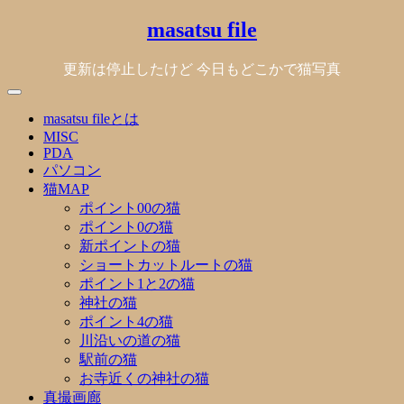
Skip
masatsu file
to
content
更新は停止したけど 今日もどこかで猫写真
masatsu fileとは
MISC
PDA
パソコン
猫MAP
ポイント00の猫
ポイント0の猫
新ポイントの猫
ショートカットルートの猫
ポイント1と2の猫
神社の猫
ポイント4の猫
川沿いの道の猫
駅前の猫
お寺近くの神社の猫
真撮画廊