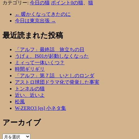
カテゴリー:
今日の猫
ポイント0の猫
、
猫
←
暖かくなってきたのに
今日は東京出張
→
最近読まれた投稿
「アルフ」最終話 旅立ちの日
うげぇ、IS01が起動しなくなった
ミィって一体いくつ？
時間ギリギリ
「アルフ」第７話 いとしのロンダ
アストロ球団ドラマ化で発覚した事実
トンネルの猫
近い、近いよ
松風
W-ZERO3 [es] 小ネタ集
アーカイブ
ア