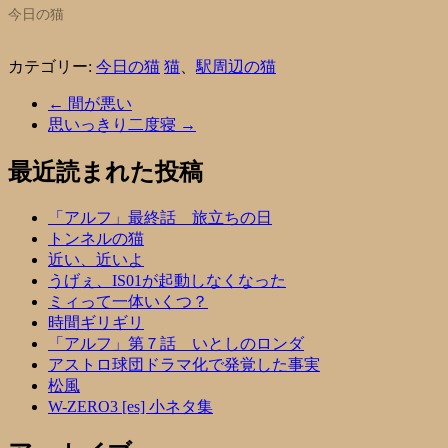
今日の猫
カテゴリー:
今日の猫
猫
、
駅周辺の猫
←
間が悪い
思いっきり二度寝
→
最近読まれた投稿
「アルフ」最終話 旅立ちの日
トンネルの猫
近い、近いよ
うげぇ、IS01が起動しなくなった
ミィって一体いくつ？
時間ギリギリ
「アルフ」第７話 いとしのロンダ
アストロ球団ドラマ化で発覚した事実
松風
W-ZERO3 [es] 小ネタ集