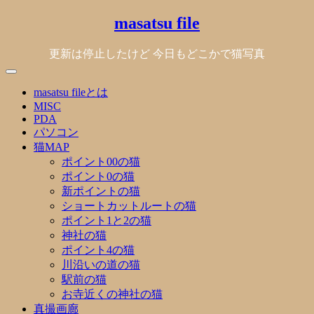
Skip
masatsu file
to
content
更新は停止したけど 今日もどこかで猫写真
masatsu fileとは
MISC
PDA
パソコン
猫MAP
ポイント00の猫
ポイント0の猫
新ポイントの猫
ショートカットルートの猫
ポイント1と2の猫
神社の猫
ポイント4の猫
川沿いの道の猫
駅前の猫
お寺近くの神社の猫
真撮画廊