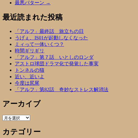
最悪パターン
→
最近読まれた投稿
「アルフ」最終話 旅立ちの日
うげぇ、IS01が起動しなくなった
ミィって一体いくつ？
時間ギリギリ
「アルフ」第７話 いとしのロンダ
アストロ球団ドラマ化で発覚した事実
トンネルの猫
近い、近いよ
今度は尻尾
「アルフ」第82話 奇妙なストレス解消法
アーカイブ
ア
ー
カテゴリー
カ
イ