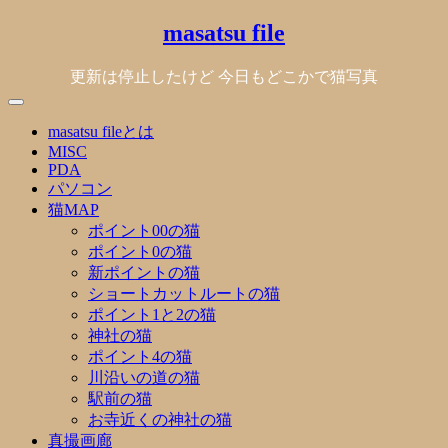
Skip
masatsu file
to
content
更新は停止したけど 今日もどこかで猫写真
masatsu fileとは
MISC
PDA
パソコン
猫MAP
ポイント00の猫
ポイント0の猫
新ポイントの猫
ショートカットルートの猫
ポイント1と2の猫
神社の猫
ポイント4の猫
川沿いの道の猫
駅前の猫
お寺近くの神社の猫
真撮画廊