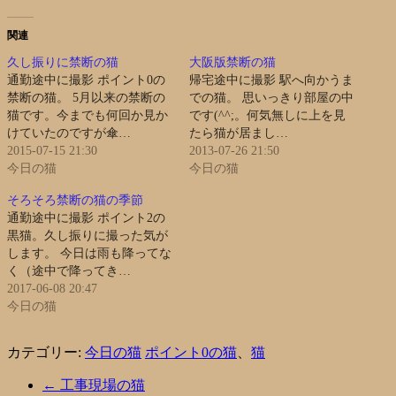
関連
久し振りに禁断の猫
大阪版禁断の猫
通勤途中に撮影 ポイント0の
帰宅途中に撮影 駅へ向かうま
禁断の猫。 5月以来の禁断の
での猫。 思いっきり部屋の中
猫です。今までも何回か見か
です(^^;。何気無しに上を見
けていたのですが傘…
たら猫が居まし…
2015-07-15 21:30
2013-07-26 21:50
今日の猫
今日の猫
そろそろ禁断の猫の季節
通勤途中に撮影 ポイント2の
黒猫。久し振りに撮った気が
します。 今日は雨も降ってな
く（途中で降ってき…
2017-06-08 20:47
今日の猫
カテゴリー:
今日の猫
ポイント0の猫
、
猫
←
工事現場の猫