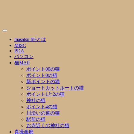
Skip
to
content
masatsu fileとは
MISC
PDA
パソコン
猫MAP
ポイント00の猫
ポイント0の猫
新ポイントの猫
ショートカットルートの猫
ポイント1と2の猫
神社の猫
ポイント4の猫
川沿いの道の猫
駅前の猫
お寺近くの神社の猫
真撮画廊