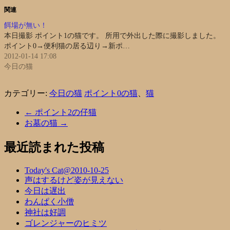
関連
餌場が無い！
本日撮影 ポイント1の猫です。 所用で外出した際に撮影しました。
ポイント0→便利猫の居る辺り→新ポ…
2012-01-14 17:08
今日の猫
カテゴリー:
今日の猫
ポイント0の猫
、
猫
←
ポイント2の仔猫
お墓の猫
→
最近読まれた投稿
Today's Cat@2010-10-25
声はするけど姿が見えない
今日は遅出
わんぱく小僧
神社は好調
ゴレンジャーのヒミツ