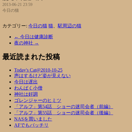
2013-06-21 23:59
今日の猫
カテゴリー:
今日の猫
猫
、
駅周辺の猫
←
今日は健康診断
夜の神社
→
最近読まれた投稿
Today's Cat@2010-10-25
声はするけど姿が見えない
今日は遅出
わんぱく小僧
神社は好調
ゴレンジャーのヒミツ
「アルフ」第54話 ショーの迷司会者（前編）
「アルフ」第55話 ショーの迷司会者（後編）
NASを買いました
AFでもバッチリ