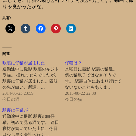
にしても、仔猫の動きがイチイチ可愛かったです。動画で撮
りゃ良かったかな。
共有:
関連
駅裏に仔猫が居ました
仔猫は？
通勤途中に撮影 駅裏のキジト
水曜日に撮影 駅裏の猫達。
ラ猫。 撮れませんでしたが、
例の猫親子ではなさそうで
駅裏に仔猫が居ました。四肢
す。 駅裏自体にあまり行けて
の先が白い、所謂、…
ないないこともありま…
2014-06-23 23:59
2015-08-22 22:38
今日の猫
今日の猫
駅裏に仔猫が！
通勤途中に撮影 駅裏の白仔
猫。初めて見る猫です。 連日
寝坊が続いていた上に、今日
は少し早く会社へ行く…