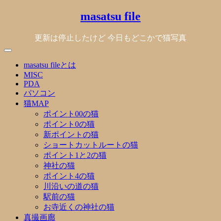
Skip
masatsu file
to
content
更新は停止したけど 今日もどこかで猫写真
masatsu fileとは
MISC
PDA
パソコン
猫MAP
ポイント00の猫
ポイント0の猫
新ポイントの猫
ショートカットルートの猫
ポイント1と2の猫
神社の猫
ポイント4の猫
川沿いの道の猫
駅前の猫
お寺近くの神社の猫
真撮画廊