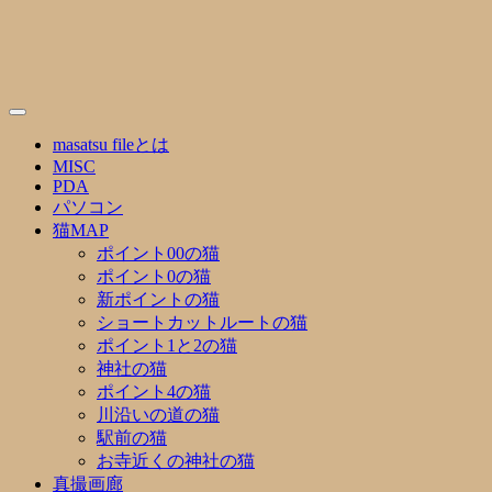
Skip
to
content
masatsu fileとは
MISC
PDA
パソコン
猫MAP
ポイント00の猫
ポイント0の猫
新ポイントの猫
ショートカットルートの猫
ポイント1と2の猫
神社の猫
ポイント4の猫
川沿いの道の猫
駅前の猫
お寺近くの神社の猫
真撮画廊