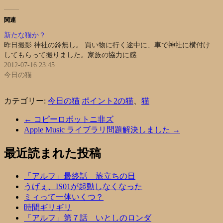
関連
新たな猫か？
昨日撮影 神社の鈴無し。 買い物に行く途中に、車で神社に横付け
してもらって撮りました。家族の協力に感…
2012-07-16 23:45
今日の猫
カテゴリー:
今日の猫
ポイント2の猫
、
猫
←
コピーロボットニ非ズ
Apple Music ライブラリ問題解決しました
→
最近読まれた投稿
「アルフ」最終話 旅立ちの日
うげぇ、IS01が起動しなくなった
ミィって一体いくつ？
時間ギリギリ
「アルフ」第７話 いとしのロンダ