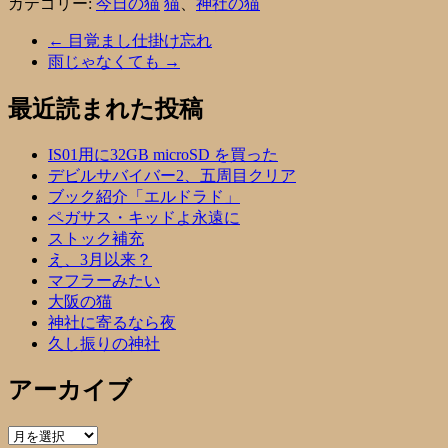
カテゴリー:
今日の猫
猫
、
神社の猫
←
目覚まし仕掛け忘れ
雨じゃなくても
→
最近読まれた投稿
IS01用に32GB microSD を買った
デビルサバイバー2、五周目クリア
ブック紹介「エルドラド」
ペガサス・キッドよ永遠に
ストック補充
え、3月以来？
マフラーみたい
大阪の猫
神社に寄るなら夜
久し振りの神社
アーカイブ
ア