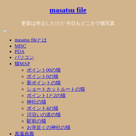
Skip
masatsu file
to
content
更新は停止したけど 今日もどこかで猫写真
masatsu fileとは
MISC
PDA
パソコン
猫MAP
ポイント00の猫
ポイント0の猫
新ポイントの猫
ショートカットルートの猫
ポイント1と2の猫
神社の猫
ポイント4の猫
川沿いの道の猫
駅前の猫
お寺近くの神社の猫
真撮画廊