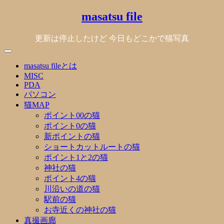
Skip
masatsu file
to
content
更新は停止したけど 今日もどこかで猫写真
masatsu fileとは
MISC
PDA
パソコン
猫MAP
ポイント00の猫
ポイント0の猫
新ポイントの猫
ショートカットルートの猫
ポイント1と2の猫
神社の猫
ポイント4の猫
川沿いの道の猫
駅前の猫
お寺近くの神社の猫
真撮画廊