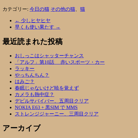
カテゴリー:
今日の猫
その他の猫
、
猫
←
少しヒヤヒヤ
早くも使い果たす
→
最近読まれた投稿
おしっこはシャッターチャンス
「アルフ」第10話 赤いスポーツ・カー
ラッキー
やっちんちん？
はみご？
春眠じゃないけど暁を覚えず
カメラも熱中症？
デビルサバイバー、五周目クリア
NOKIA E63 + 黒SIM で MMS
ストレンジジャーニー、三周目クリア
アーカイブ