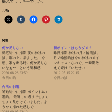
撮れてラッキーでした。
共有:
関連
何か足りない
新ポイントはもうダメ？
帰宅途中に撮影 夜の神社の
昨日撮影 神社の月ノ輪熊猫。
猫。塀の上に居ました。 今
月ノ輪熊猫は今の神社のメイ
朝、家を出る時に何か足りな
ンキャストなので、一時期敢
いなぁ〜、という違和感…
えて避けていたせい…
2020-08-28 23:59
2012-05-15 22:15
今日の猫
今日の猫
台風の影響
通勤途中に撮影 ポイント4の
黒猫。 最近この辺りでちょく
ちょく見かけていました。よ
うやく撮れた感じで…
2018-09-05 22:10