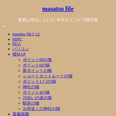
Skip
masatsu file
to
content
更新は停止したけど 今日もどこかで猫写真
masatsu fileとは
MISC
PDA
パソコン
猫MAP
ポイント00の猫
ポイント0の猫
新ポイントの猫
ショートカットルートの猫
ポイント1と2の猫
神社の猫
ポイント4の猫
川沿いの道の猫
駅前の猫
お寺近くの神社の猫
真撮画廊