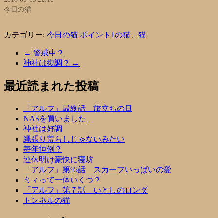
今日の猫
カテゴリー:
今日の猫
ポイント1の猫
、
猫
←
警戒中？
神社は復調？
→
最近読まれた投稿
「アルフ」最終話 旅立ちの日
NASを買いました
神社は好調
縄張り荒らしじゃないみたい
毎年恒例？
連休明け豪快に寝坊
「アルフ」第95話 スカーフいっぱいの愛
ミィって一体いくつ？
「アルフ」第７話 いとしのロンダ
トンネルの猫