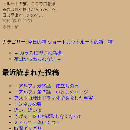
トルートの猫。ここで猫を撮
るのは何年振りだろうか。 今
日は早出だったので…
2016-05-13 23:59
今日の猫
カテゴリー:
今日の猫
ショートカットルートの猫
、
猫
←
カラスに押され気味
布団から出られない
→
最近読まれた投稿
「アルフ」最終話 旅立ちの日
「アルフ」第７話 いとしのロンダ
アストロ球団ドラマ化で発覚した事実
トンネルの猫
近い、近いよ
うげぇ、IS01が起動しなくなった
ミィって一体いくつ？
時間ギリギリ