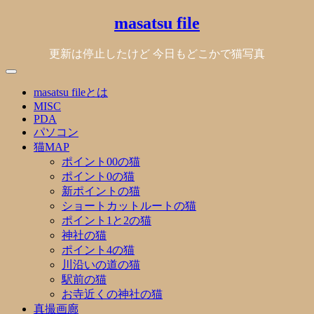
Skip
masatsu file
to
content
更新は停止したけど 今日もどこかで猫写真
masatsu fileとは
MISC
PDA
パソコン
猫MAP
ポイント00の猫
ポイント0の猫
新ポイントの猫
ショートカットルートの猫
ポイント1と2の猫
神社の猫
ポイント4の猫
川沿いの道の猫
駅前の猫
お寺近くの神社の猫
真撮画廊