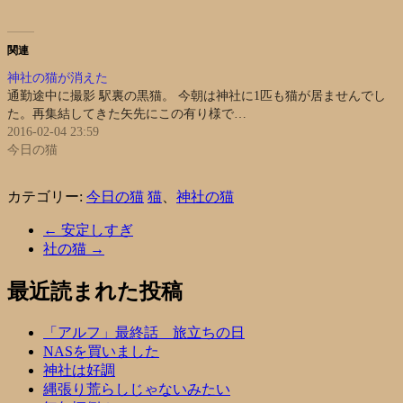
関連
神社の猫が消えた
通勤途中に撮影 駅裏の黒猫。 今朝は神社に1匹も猫が居ませんでし
た。再集結してきた矢先にこの有り様で…
2016-02-04 23:59
今日の猫
カテゴリー:
今日の猫
猫
、
神社の猫
←
安定しすぎ
社の猫
→
最近読まれた投稿
「アルフ」最終話 旅立ちの日
NASを買いました
神社は好調
縄張り荒らしじゃないみたい