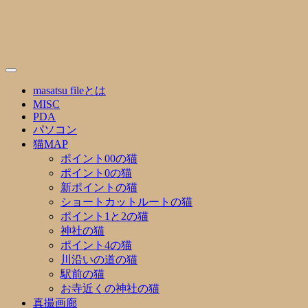
Skip
to
content
masatsu fileとは
MISC
PDA
パソコン
猫MAP
ポイント00の猫
ポイント0の猫
新ポイントの猫
ショートカットルートの猫
ポイント1と2の猫
神社の猫
ポイント4の猫
川沿いの道の猫
駅前の猫
お寺近くの神社の猫
真撮画廊