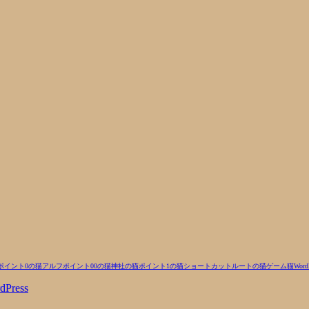
ポイント0の猫
アルフ
ポイント00の猫
神社の猫
ポイント1の猫
ショートカットルートの猫
ゲーム
猫
Word
dPress