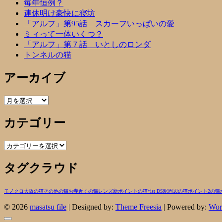
毎年恒例？
連休明け豪快に寝坊
「アルフ」第95話 スカーフいっぱいの愛
ミィって一体いくつ？
「アルフ」第７話 いとしのロンダ
トンネルの猫
アーカイブ
ア
ー
カテゴリー
カ
イ
ブ
カ
テ
タグクラウド
ゴ
リ
ー
モノクロ
大阪の猫
その他の猫
お寺近くの猫
レンズ
新ポイントの猫
*ist DS
駅周辺の猫
ポイント2の猫
© 2026
masatsu file
| Designed by:
Theme Freesia
| Powered by:
Wor