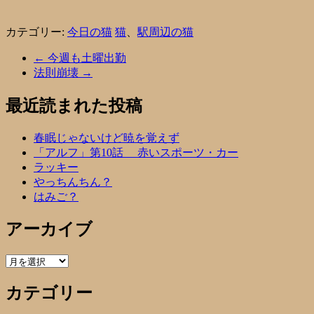
カテゴリー:
今日の猫
猫
、
駅周辺の猫
←
今週も土曜出勤
法則崩壊
→
最近読まれた投稿
春眠じゃないけど暁を覚えず
「アルフ」第10話 赤いスポーツ・カー
ラッキー
やっちんちん？
はみご？
アーカイブ
ア
ー
カテゴリー
カ
イ