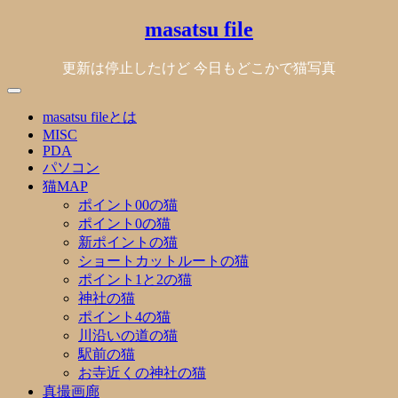
Skip
masatsu file
to
content
更新は停止したけど 今日もどこかで猫写真
masatsu fileとは
MISC
PDA
パソコン
猫MAP
ポイント00の猫
ポイント0の猫
新ポイントの猫
ショートカットルートの猫
ポイント1と2の猫
神社の猫
ポイント4の猫
川沿いの道の猫
駅前の猫
お寺近くの神社の猫
真撮画廊