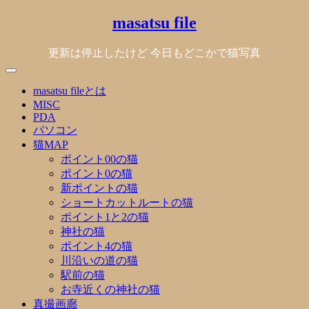
Skip
masatsu file
to
content
更新は停止したけど 今日もどこかで猫写真
masatsu fileとは
MISC
PDA
パソコン
猫MAP
ポイント00の猫
ポイント0の猫
新ポイントの猫
ショートカットルートの猫
ポイント1と2の猫
神社の猫
ポイント4の猫
川沿いの道の猫
駅前の猫
お寺近くの神社の猫
真撮画廊