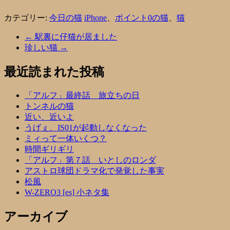
カテゴリー:
今日の猫
iPhone
、
ポイント0の猫
、
猫
←
駅裏に仔猫が居ました
珍しい猫
→
最近読まれた投稿
「アルフ」最終話 旅立ちの日
トンネルの猫
近い、近いよ
うげぇ、IS01が起動しなくなった
ミィって一体いくつ？
時間ギリギリ
「アルフ」第７話 いとしのロンダ
アストロ球団ドラマ化で発覚した事実
松風
W-ZERO3 [es] 小ネタ集
アーカイブ