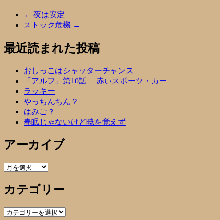
←
夜は安定
ストック危機
→
最近読まれた投稿
おしっこはシャッターチャンス
「アルフ」第10話 赤いスポーツ・カー
ラッキー
やっちんちん？
はみご？
春眠じゃないけど暁を覚えず
アーカイブ
ア
ー
カテゴリー
カ
イ
ブ
カ