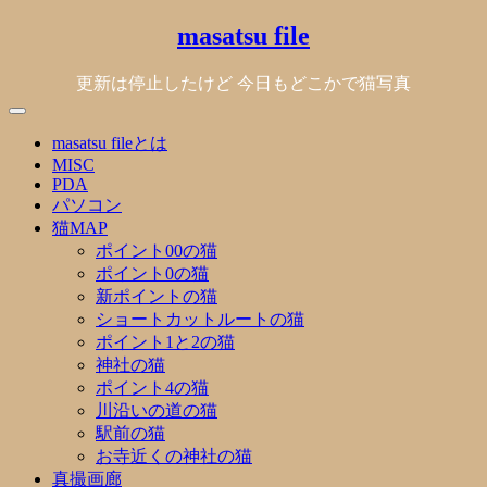
Skip
masatsu file
to
content
更新は停止したけど 今日もどこかで猫写真
masatsu fileとは
MISC
PDA
パソコン
猫MAP
ポイント00の猫
ポイント0の猫
新ポイントの猫
ショートカットルートの猫
ポイント1と2の猫
神社の猫
ポイント4の猫
川沿いの道の猫
駅前の猫
お寺近くの神社の猫
真撮画廊