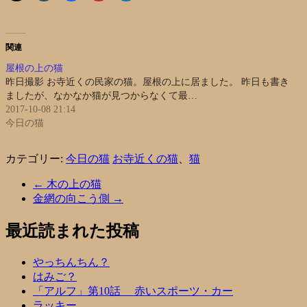
関連
屋根の上の猫
昨日撮影 お寺近くの民家の猫。屋根の上に居ました。 昨日も書き
ましたが、なかなか猫が見つからなくて最…
2017-10-08 21:14
今日の猫
カテゴリー:
今日の猫
お寺近くの猫
、
猫
←
木の上の猫
金網の向こう側
→
最近読まれた投稿
やっちんちん？
はみご？
「アルフ」第10話 赤いスポーツ・カー
ラッキー