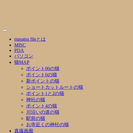
Skip
to
content
masatsu fileとは
MISC
PDA
パソコン
猫MAP
ポイント00の猫
ポイント0の猫
新ポイントの猫
ショートカットルートの猫
ポイント1と2の猫
神社の猫
ポイント4の猫
川沿いの道の猫
駅前の猫
お寺近くの神社の猫
真撮画廊