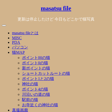
Skip
masatsu file
to
content
更新は停止したけど 今日もどこかで猫写真
masatsu fileとは
MISC
PDA
パソコン
猫MAP
ポイント00の猫
ポイント0の猫
新ポイントの猫
ショートカットルートの猫
ポイント1と2の猫
神社の猫
ポイント4の猫
川沿いの道の猫
駅前の猫
お寺近くの神社の猫
真撮画廊