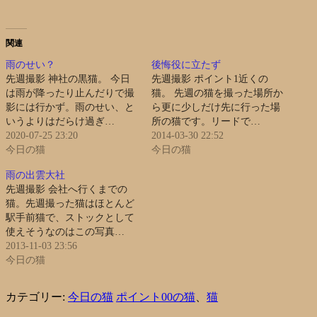
関連
雨のせい？
後悔役に立たず
先週撮影 神社の黒猫。 今日
先週撮影 ポイント1近くの
は雨が降ったり止んだりで撮
猫。 先週の猫を撮った場所か
影には行かず。雨のせい、と
ら更に少しだけ先に行った場
いうよりはだらけ過ぎ…
所の猫です。リードで…
2020-07-25 23:20
2014-03-30 22:52
今日の猫
今日の猫
雨の出雲大社
先週撮影 会社へ行くまでの
猫。先週撮った猫はほとんど
駅手前猫で、ストックとして
使えそうなのはこの写真…
2013-11-03 23:56
今日の猫
カテゴリー:
今日の猫
ポイント00の猫
、
猫