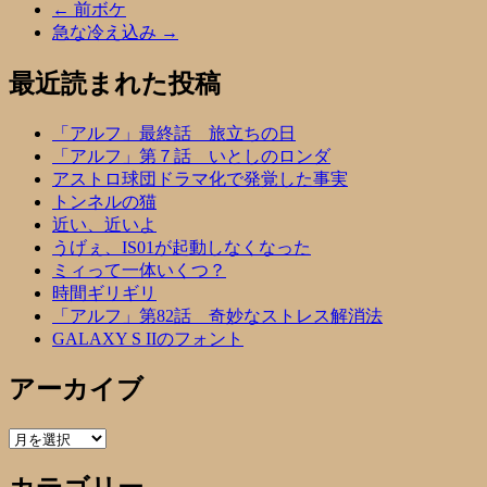
←
前ボケ
急な冷え込み
→
最近読まれた投稿
「アルフ」最終話 旅立ちの日
「アルフ」第７話 いとしのロンダ
アストロ球団ドラマ化で発覚した事実
トンネルの猫
近い、近いよ
うげぇ、IS01が起動しなくなった
ミィって一体いくつ？
時間ギリギリ
「アルフ」第82話 奇妙なストレス解消法
GALAXY S IIのフォント
アーカイブ
ア
ー
カ