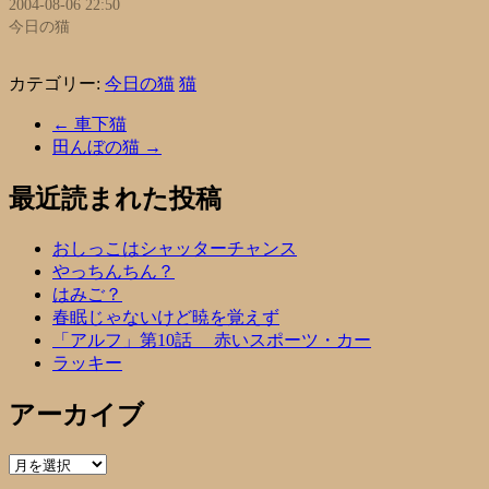
2004-08-06 22:50
今日の猫
カテゴリー:
今日の猫
猫
←
車下猫
田んぼの猫
→
最近読まれた投稿
おしっこはシャッターチャンス
やっちんちん？
はみご？
春眠じゃないけど暁を覚えず
「アルフ」第10話 赤いスポーツ・カー
ラッキー
アーカイブ
ア
ー