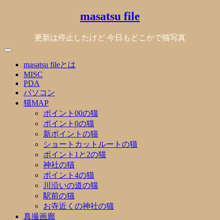
Skip
masatsu file
to
content
更新は停止したけど 今日もどこかで猫写真
masatsu fileとは
MISC
PDA
パソコン
猫MAP
ポイント00の猫
ポイント0の猫
新ポイントの猫
ショートカットルートの猫
ポイント1と2の猫
神社の猫
ポイント4の猫
川沿いの道の猫
駅前の猫
お寺近くの神社の猫
真撮画廊