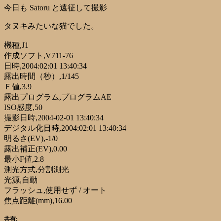
今日も Satoru と遠征して撮影
タヌキみたいな猫でした。
機種,J1
作成ソフト,V711-76
日時,2004:02:01 13:40:34
露出時間（秒）,1/145
Ｆ値,3.9
露出プログラム,プログラムAE
ISO感度,50
撮影日時,2004-02-01 13:40:34
デジタル化日時,2004:02:01 13:40:34
明るさ(EV),-1/0
露出補正(EV),0.00
最小F値,2.8
測光方式,分割測光
光源,自動
フラッシュ,使用せず / オート
焦点距離(mm),16.00
共有: