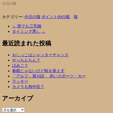
今日の猫
カテゴリー:
今日の猫
ポイント00の猫
、
猫
←
雨でも三毛猫
タイミング悪し
→
最近読まれた投稿
おしっこはシャッターチャンス
やっちんちん？
はみご？
春眠じゃないけど暁を覚えず
「アルフ」第10話 赤いスポーツ・カー
ラッキー
カメラも熱中症？
アーカイブ
ア