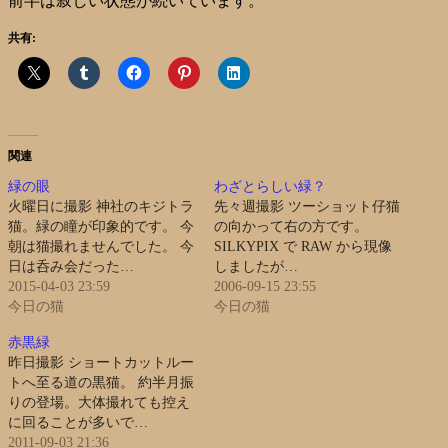
前半は寂しい状態が続いています。
共有:
関連
緑の眼
わざとらしい緑？
火曜日に撮影 神社のキジトラ
先々週撮影 ツーショット仔猫
猫。緑の瞳が印象的です。 今
の向かって右の方です。
朝は猫撮れませんでした。 今
SILKYPIX で RAW から現像
日は呑み会だった…
しましたが…
2015-04-03 23:59
2006-09-15 23:55
今日の猫
今日の猫
赤黒緑
昨日撮影 ショートカットルー
トへ至る道の黒猫。 約半月振
りの登場。大体撮れても控え
に回ることが多いで…
2011-09-03 21:36