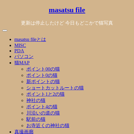
Skip
masatsu file
to
content
更新は停止したけど 今日もどこかで猫写真
masatsu fileとは
MISC
PDA
パソコン
猫MAP
ポイント00の猫
ポイント0の猫
新ポイントの猫
ショートカットルートの猫
ポイント1と2の猫
神社の猫
ポイント4の猫
川沿いの道の猫
駅前の猫
お寺近くの神社の猫
真撮画廊