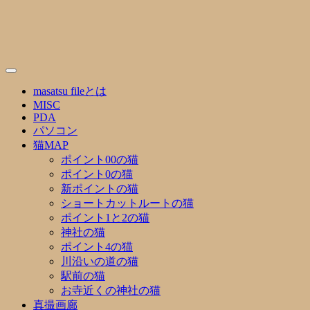
Skip
to
content
masatsu fileとは
MISC
PDA
パソコン
猫MAP
ポイント00の猫
ポイント0の猫
新ポイントの猫
ショートカットルートの猫
ポイント1と2の猫
神社の猫
ポイント4の猫
川沿いの道の猫
駅前の猫
お寺近くの神社の猫
真撮画廊