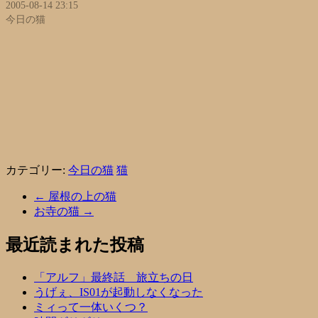
2005-08-14 23:15
今日の猫
カテゴリー:
今日の猫
猫
←
屋根の上の猫
お寺の猫
→
最近読まれた投稿
「アルフ」最終話 旅立ちの日
うげぇ、IS01が起動しなくなった
ミィって一体いくつ？