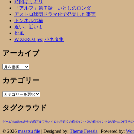
時間ギリギリ
「アルフ」第７話 いとしのロンダ
アストロ球団ドラマ化で発覚した事実
トンネルの猫
近い、近いよ
松風
W-ZERO3 [es] 小ネタ集
アーカイブ
ア
ー
カテゴリー
カ
イ
ブ
カ
テ
タグクラウド
ゴ
リ
ー
ゲーム
WordPress
神社の猫
アルフ
モノクロ
お寺近くの猫
ポイント00の猫
ポイント2の猫
*ist DS
猫
その
© 2026
masatsu file
| Designed by:
Theme Freesia
| Powered by:
Wor