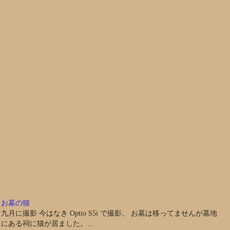
お墓の猫
九月に撮影 今はなき Optio S5i で撮影。 お墓は移ってませんが墓地
にある祠に猫が居ました。…