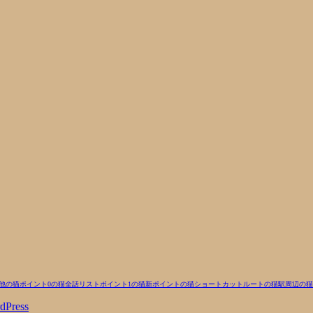
他の猫
ポイント0の猫
全話リスト
ポイント1の猫
新ポイントの猫
ショートカットルートの猫
駅周辺の猫
dPress