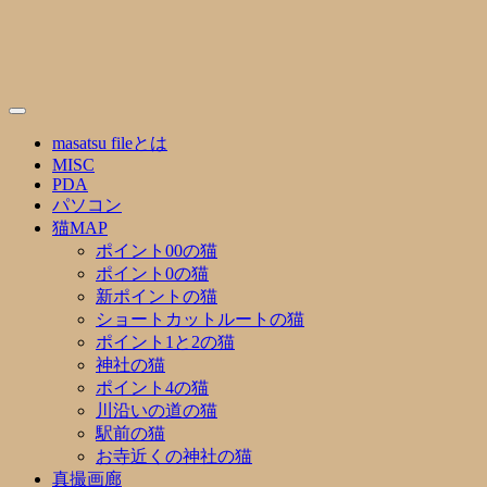
Skip
to
content
masatsu fileとは
MISC
PDA
パソコン
猫MAP
ポイント00の猫
ポイント0の猫
新ポイントの猫
ショートカットルートの猫
ポイント1と2の猫
神社の猫
ポイント4の猫
川沿いの道の猫
駅前の猫
お寺近くの神社の猫
真撮画廊