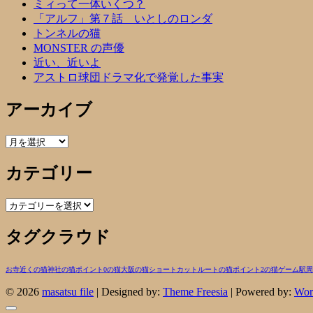
ミィって一体いくつ？
「アルフ」第７話 いとしのロンダ
トンネルの猫
MONSTER の声優
近い、近いよ
アストロ球団ドラマ化で発覚した事実
アーカイブ
ア
ー
カテゴリー
カ
イ
ブ
カ
テ
タグクラウド
ゴ
リ
ー
お寺近くの猫
神社の猫
ポイント0の猫
大阪の猫
ショートカットルートの猫
ポイント2の猫
ゲーム
駅周
© 2026
masatsu file
| Designed by:
Theme Freesia
| Powered by:
Wor