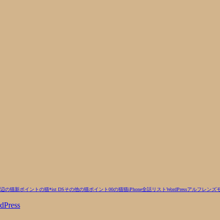
辺の猫
新ポイントの猫
*ist DS
その他の猫
ポイント00の猫
猫
iPhone
全話リスト
WordPress
アルフ
レンズ
dPress