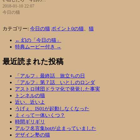
2018-01-10 22:07
今日の猫
カテゴリー:
今日の猫
ポイント0の猫
、
猫
←
幻の「今日の猫」
特典ムービー付き
→
最近読まれた投稿
「アルフ」最終話 旅立ちの日
「アルフ」第７話 いとしのロンダ
アストロ球団ドラマ化で発覚した事実
トンネルの猫
近い、近いよ
うげぇ、IS01が起動しなくなった
ミィって一体いくつ？
時間ギリギリ
アルフ名言集botが止まっていました
デザイン塾の猫