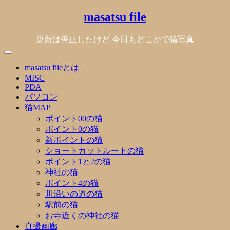
Skip
masatsu file
to
content
更新は停止したけど 今日もどこかで猫写真
masatsu fileとは
MISC
PDA
パソコン
猫MAP
ポイント00の猫
ポイント0の猫
新ポイントの猫
ショートカットルートの猫
ポイント1と2の猫
神社の猫
ポイント4の猫
川沿いの道の猫
駅前の猫
お寺近くの神社の猫
真撮画廊