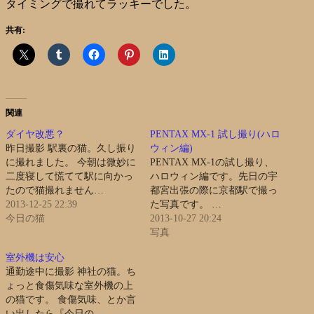
タイミングで撮れてラッキーでした。
共有:
関連
ダイヤ改悪？
PENTAX MX-1 試し撮り(ハロ
昨日撮影 駅裏の猫。久し振り
ウィン編)
に撮れました。 今朝は微妙に
PENTAX MX-1の試し撮り、
二度寝して慌てて駅に向かっ
ハロウィン編です。先日の宇
たので猫撮れません…
都宮出張の際に京都駅で撮っ
2013-12-25 22:39
た写真です。 …
今日の猫
2013-10-27 20:24
写真
室外機は安心
通勤途中に撮影 神社の猫。ち
ょっと食傷気味な室外機の上
の猫です。 食傷気味、とか言
い出したら『今日の…