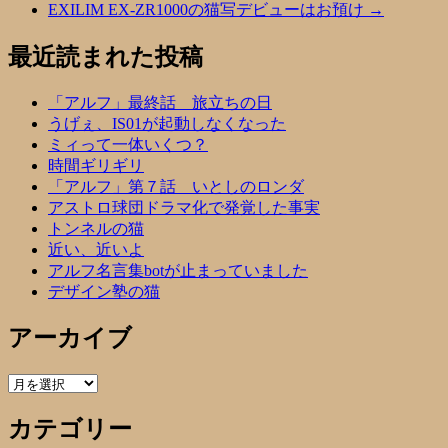
EXILIM EX-ZR1000の猫写デビューはお預け
→
最近読まれた投稿
「アルフ」最終話 旅立ちの日
うげぇ、IS01が起動しなくなった
ミィって一体いくつ？
時間ギリギリ
「アルフ」第７話 いとしのロンダ
アストロ球団ドラマ化で発覚した事実
トンネルの猫
近い、近いよ
アルフ名言集botが止まっていました
デザイン塾の猫
アーカイブ
ア
ー
カテゴリー
カ
イ