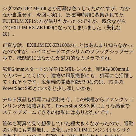
シグマの DP2 Merrill とか応募は色々してたのですが、なか
なか当選せず。今回も実は、ほぼ同時期に募集されてた
FUJIFILM XF1の方が借りたかったのですが、残念ながら
(？)EXILIM EX-ZR1000になってしまいました（失礼な
奴）。
正直な話、EXILIM EX-ZR1000のことはあんまり知らなかっ
たのですが、ハイスピードエクシリムのフラッグシップモデ
ルで、機能的にはなかなか魅力的なカメラですね。
広角24mmスタートの光学12.5倍レンズは、望遠端300mmま
でカバーしてくれて、建物や風景撮影にも、猫写にも活躍し
てくれそうです。広角端の開放F値が3.0なのは、F2.0 の
PowerShot S95と比べると少し寂しいかも。
チルト液晶も猫写には便利そう。この機種からファンクショ
ンリングが搭載されて、PowerShot S95と同じような感覚で
ステップズームできるのは私にはありがたいです。
筐体も写真で見て想像していた程大きくなかったので、通勤
のお供にも問題無し。進化したEXILIMエンジンはサクサク