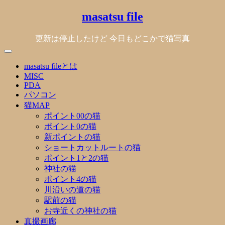
Skip
masatsu file
to
content
更新は停止したけど 今日もどこかで猫写真
masatsu fileとは
MISC
PDA
パソコン
猫MAP
ポイント00の猫
ポイント0の猫
新ポイントの猫
ショートカットルートの猫
ポイント1と2の猫
神社の猫
ポイント4の猫
川沿いの道の猫
駅前の猫
お寺近くの神社の猫
真撮画廊