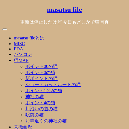
Skip
masatsu file
to
content
更新は停止したけど 今日もどこかで猫写真
masatsu fileとは
MISC
PDA
パソコン
猫MAP
ポイント00の猫
ポイント0の猫
新ポイントの猫
ショートカットルートの猫
ポイント1と2の猫
神社の猫
ポイント4の猫
川沿いの道の猫
駅前の猫
お寺近くの神社の猫
真撮画廊