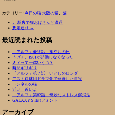
カテゴリー:
今日の猫
大阪の猫
、
猫
←
駅裏で猫おばさんと遭遇
想定通り
→
最近読まれた投稿
「アルフ」最終話 旅立ちの日
うげぇ、IS01が起動しなくなった
ミィって一体いくつ？
時間ギリギリ
「アルフ」第７話 いとしのロンダ
アストロ球団ドラマ化で発覚した事実
トンネルの猫
近い、近いよ
「アルフ」第82話 奇妙なストレス解消法
GALAXY S IIのフォント
アーカイブ