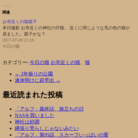
関連
お寺近くの猫親子
本日撮影 お寺近くの神社の仔猫。 近くに同じような毛の色の猫が
居ました。親子かな？
2017-07-09 21:18
今日の猫
カテゴリー:
今日の猫
お寺近くの猫
、
猫
←
2年振りの公園
連休明けに超早出
→
最近読まれた投稿
「アルフ」最終話 旅立ちの日
NASを買いました
神社は好調
縄張り荒らしじゃないみたい
「アルフ」第95話 スカーフいっぱいの愛