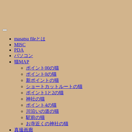
Skip
to
content
masatsu fileとは
MISC
PDA
パソコン
猫MAP
ポイント00の猫
ポイント0の猫
新ポイントの猫
ショートカットルートの猫
ポイント1と2の猫
神社の猫
ポイント4の猫
川沿いの道の猫
駅前の猫
お寺近くの神社の猫
真撮画廊