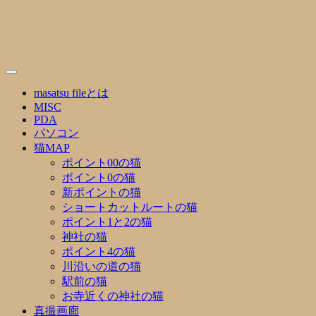
Skip
to
content
masatsu fileとは
MISC
PDA
パソコン
猫MAP
ポイント00の猫
ポイント0の猫
新ポイントの猫
ショートカットルートの猫
ポイント1と2の猫
神社の猫
ポイント4の猫
川沿いの道の猫
駅前の猫
お寺近くの神社の猫
真撮画廊