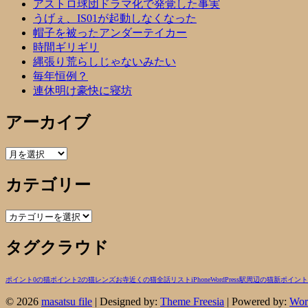
アストロ球団ドラマ化で発覚した事実
うげぇ、IS01が起動しなくなった
帽子を被ったアンダーテイカー
時間ギリギリ
縄張り荒らしじゃないみたい
毎年恒例？
連休明け豪快に寝坊
アーカイブ
ア
ー
カテゴリー
カ
イ
ブ
カ
テ
タグクラウド
ゴ
リ
ー
ポイント0の猫
ポイント2の猫
レンズ
お寺近くの猫
全話リスト
iPhone
WordPress
駅周辺の猫
新ポイント
© 2026
masatsu file
| Designed by:
Theme Freesia
| Powered by:
Wor