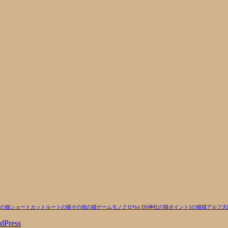
の猫
ショートカットルートの猫
その他の猫
ゲーム
モノクロ
*ist DS
神社の猫
ポイント1の猫
猫
アルフ
大
dPress