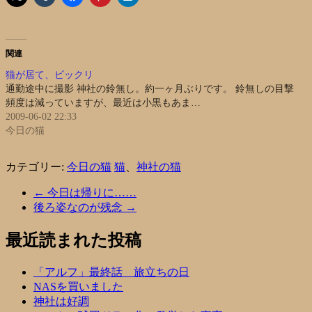
関連
猫が居て、ビックリ
通勤途中に撮影 神社の鈴無し。約一ヶ月ぶりです。 鈴無しの目撃
頻度は減っていますが、最近は小黒もあま…
2009-06-02 22:33
今日の猫
カテゴリー:
今日の猫
猫
、
神社の猫
←
今日は帰りに……
後ろ姿なのが残念
→
最近読まれた投稿
「アルフ」最終話 旅立ちの日
NASを買いました
神社は好調