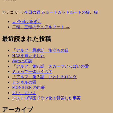
カテゴリー:
今日の猫
ショートカットルートの猫
、
猫
←
今日は急ぎ足
二転、三転のデュアルブート
→
最近読まれた投稿
「アルフ」最終話 旅立ちの日
NASを買いました
神社は好調
「アルフ」第95話 スカーフいっぱいの愛
ミィって一体いくつ？
「アルフ」第７話 いとしのロンダ
トンネルの猫
MONSTER の声優
近い、近いよ
アストロ球団ドラマ化で発覚した事実
アーカイブ