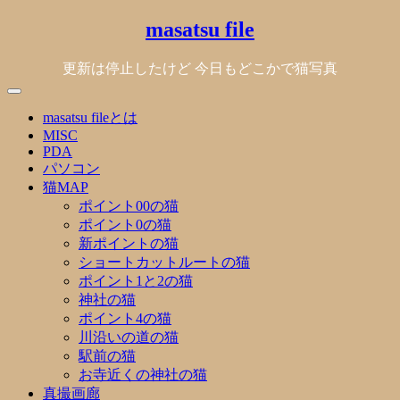
Skip
masatsu file
to
content
更新は停止したけど 今日もどこかで猫写真
masatsu fileとは
MISC
PDA
パソコン
猫MAP
ポイント00の猫
ポイント0の猫
新ポイントの猫
ショートカットルートの猫
ポイント1と2の猫
神社の猫
ポイント4の猫
川沿いの道の猫
駅前の猫
お寺近くの神社の猫
真撮画廊