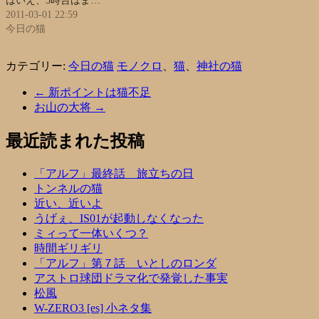
はいえ、5時台はま…
2011-03-01 22:59
今日の猫
カテゴリー:
今日の猫
モノクロ
、
猫
、
神社の猫
←
新ポイントは猫不足
お山の大将
→
最近読まれた投稿
「アルフ」最終話 旅立ちの日
トンネルの猫
近い、近いよ
うげぇ、IS01が起動しなくなった
ミィって一体いくつ？
時間ギリギリ
「アルフ」第７話 いとしのロンダ
アストロ球団ドラマ化で発覚した事実
松風
W-ZERO3 [es] 小ネタ集