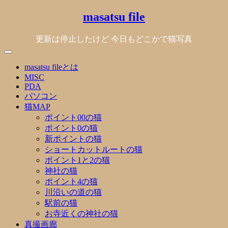
Skip
masatsu file
to
content
更新は停止したけど 今日もどこかで猫写真
masatsu fileとは
MISC
PDA
パソコン
猫MAP
ポイント00の猫
ポイント0の猫
新ポイントの猫
ショートカットルートの猫
ポイント1と2の猫
神社の猫
ポイント4の猫
川沿いの道の猫
駅前の猫
お寺近くの神社の猫
真撮画廊