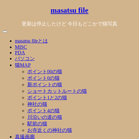
Skip
masatsu file
to
content
更新は停止したけど 今日もどこかで猫写真
masatsu fileとは
MISC
PDA
パソコン
猫MAP
ポイント00の猫
ポイント0の猫
新ポイントの猫
ショートカットルートの猫
ポイント1と2の猫
神社の猫
ポイント4の猫
川沿いの道の猫
駅前の猫
お寺近くの神社の猫
真撮画廊