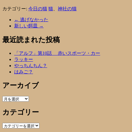
カテゴリー:
今日の猫
猫
、
神社の猫
←
逃げなかった
新しい餌皿
→
最近読まれた投稿
「アルフ」第10話 赤いスポーツ・カー
ラッキー
やっちんちん？
はみご？
アーカイブ
ア
ー
カテゴリー
カ
イ
ブ
カ
テ