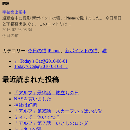
関連
宇都宮出張中
通勤途中に撮影 新ポイントの猫。iPhoneで撮りました。 今日明日
と宇都宮出張です。このエントリは…
2016-02-26 08:34
今日の猫
カテゴリー:
今日の猫
iPhone
、
新ポイントの猫
、
猫
←
Today’s Cat@2010-08-01
Today’s Cat@2010-08-03
→
最近読まれた投稿
「アルフ」最終話 旅立ちの日
NASを買いました
神社は好調
「アルフ」第95話 スカーフいっぱいの愛
ミィって一体いくつ？
「アルフ」第７話 いとしのロンダ
トンネルの猫