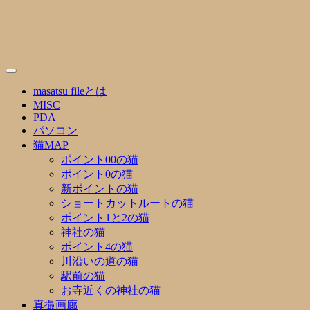
Skip
to
content
masatsu fileとは
MISC
PDA
パソコン
猫MAP
ポイント00の猫
ポイント0の猫
新ポイントの猫
ショートカットルートの猫
ポイント1と2の猫
神社の猫
ポイント4の猫
川沿いの道の猫
駅前の猫
お寺近くの神社の猫
真撮画廊