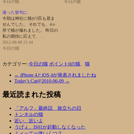
今日の猫
今日の猫
迷った挙句に
今朝は神社に猫が1匹も居ま
せんでした。 それでも、4ヶ
所で猫が撮れました。 昨日の
私の期待に応えて、…
2012-08-08 21:44
今日の猫
カテゴリー:
今日の猫
ポイント0の猫
、
猫
←
iPhone 4とiOS 4が発表されましたね
Today’s Cat@2010-06-09
→
最近読まれた投稿
「アルフ」最終話 旅立ちの日
トンネルの猫
近い、近いよ
うげぇ、IS01が起動しなくなった
ミィって一体いくつ？