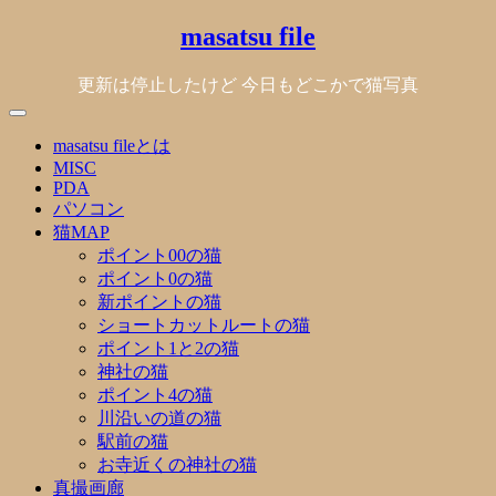
Skip
masatsu file
to
content
更新は停止したけど 今日もどこかで猫写真
masatsu fileとは
MISC
PDA
パソコン
猫MAP
ポイント00の猫
ポイント0の猫
新ポイントの猫
ショートカットルートの猫
ポイント1と2の猫
神社の猫
ポイント4の猫
川沿いの道の猫
駅前の猫
お寺近くの神社の猫
真撮画廊