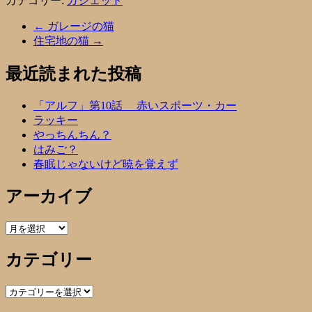
カテゴリー:
ガジェット
←
ガレージの猫
住宅地の猫
→
最近読まれた投稿
「アルフ」第10話 赤いスポーツ・カー
ラッキー
やっちんちん？
はみご？
春眠じゃないけど暁を覚えず
アーカイブ
ア
ー
カテゴリー
カ
イ
ブ
カ
テ