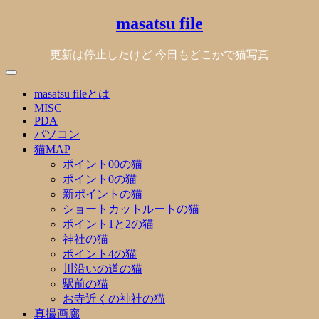
Skip
masatsu file
to
content
更新は停止したけど 今日もどこかで猫写真
masatsu fileとは
MISC
PDA
パソコン
猫MAP
ポイント00の猫
ポイント0の猫
新ポイントの猫
ショートカットルートの猫
ポイント1と2の猫
神社の猫
ポイント4の猫
川沿いの道の猫
駅前の猫
お寺近くの神社の猫
真撮画廊