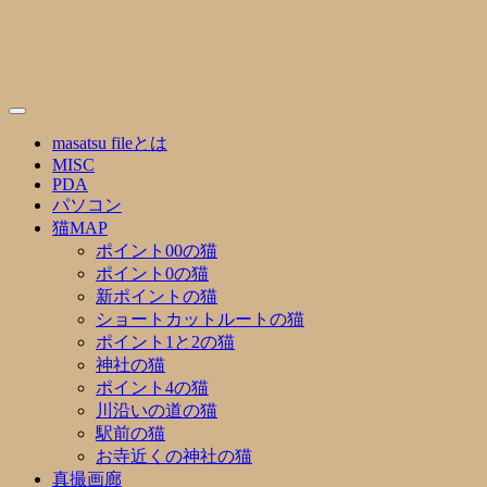
Skip
to
content
masatsu fileとは
MISC
PDA
パソコン
猫MAP
ポイント00の猫
ポイント0の猫
新ポイントの猫
ショートカットルートの猫
ポイント1と2の猫
神社の猫
ポイント4の猫
川沿いの道の猫
駅前の猫
お寺近くの神社の猫
真撮画廊