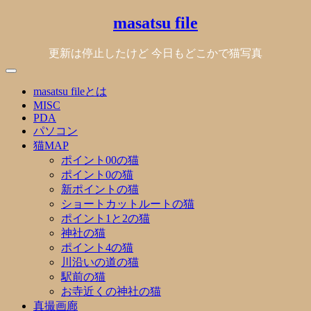
Skip
masatsu file
to
content
更新は停止したけど 今日もどこかで猫写真
masatsu fileとは
MISC
PDA
パソコン
猫MAP
ポイント00の猫
ポイント0の猫
新ポイントの猫
ショートカットルートの猫
ポイント1と2の猫
神社の猫
ポイント4の猫
川沿いの道の猫
駅前の猫
お寺近くの神社の猫
真撮画廊