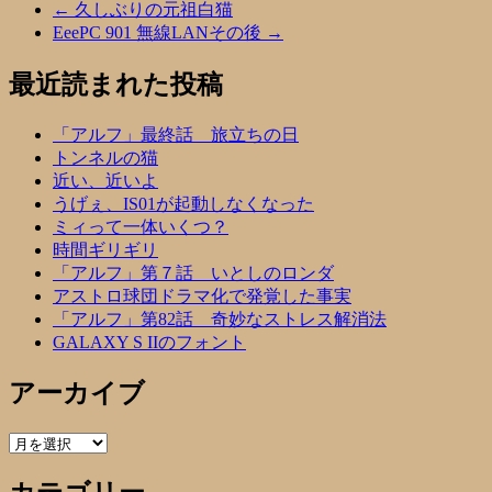
←
久しぶりの元祖白猫
EeePC 901 無線LANその後
→
最近読まれた投稿
「アルフ」最終話 旅立ちの日
トンネルの猫
近い、近いよ
うげぇ、IS01が起動しなくなった
ミィって一体いくつ？
時間ギリギリ
「アルフ」第７話 いとしのロンダ
アストロ球団ドラマ化で発覚した事実
「アルフ」第82話 奇妙なストレス解消法
GALAXY S IIのフォント
アーカイブ
ア
ー
カ