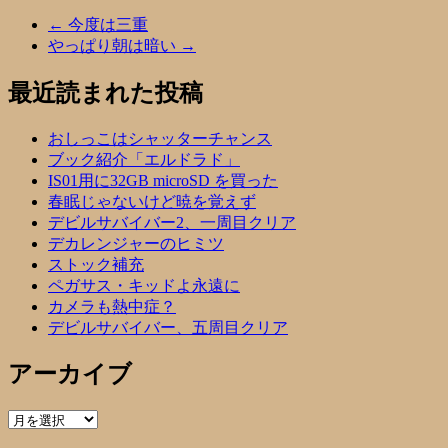
←
今度は三重
やっぱり朝は暗い
→
最近読まれた投稿
おしっこはシャッターチャンス
ブック紹介「エルドラド」
IS01用に32GB microSD を買った
春眠じゃないけど暁を覚えず
デビルサバイバー2、一周目クリア
デカレンジャーのヒミツ
ストック補充
ペガサス・キッドよ永遠に
カメラも熱中症？
デビルサバイバー、五周目クリア
アーカイブ
ア
ー