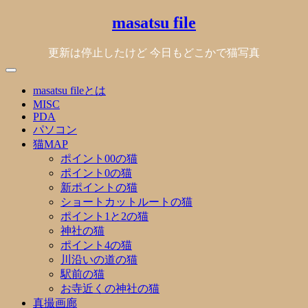
Skip
masatsu file
to
content
更新は停止したけど 今日もどこかで猫写真
masatsu fileとは
MISC
PDA
パソコン
猫MAP
ポイント00の猫
ポイント0の猫
新ポイントの猫
ショートカットルートの猫
ポイント1と2の猫
神社の猫
ポイント4の猫
川沿いの道の猫
駅前の猫
お寺近くの神社の猫
真撮画廊