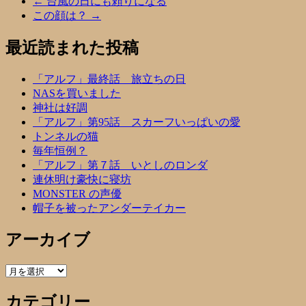
←
台風の日にも頼りになる
この顔は？
→
最近読まれた投稿
「アルフ」最終話 旅立ちの日
NASを買いました
神社は好調
「アルフ」第95話 スカーフいっぱいの愛
トンネルの猫
毎年恒例？
「アルフ」第７話 いとしのロンダ
連休明け豪快に寝坊
MONSTER の声優
帽子を被ったアンダーテイカー
アーカイブ
ア
ー
カテゴリー
カ