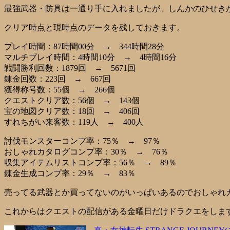
最強武器・防具は一通り手に入れましたが、しんかのひせき
クリア時点と現時点のデータを残しておきます。
プレイ時間：87時間00分 → 344時間28分
マルチプレイ時間：4時間10分 → 4時間16分
戦闘勝利回数：1879回 → 5671回
錬金回数：223回 → 667回
獲得称号数：55個 → 266個
クエストクリア数：56個 → 143個
宝の地図クリア数：18回 → 406回
すれちがい来客数：119人 → 400人
討伐モンスターコンプ率：75％ → 97％
おしゃれカタログコンプ率：30％ → 76％
収集アイテムリストコンプ率：56％ → 89％
錬金生成コンプ率：29％ → 83％
売ってる武器とか買ってないのがいっぱいあるのでおしゃれカ
これからはクエストの配信がある金曜日だけドラクエをしま