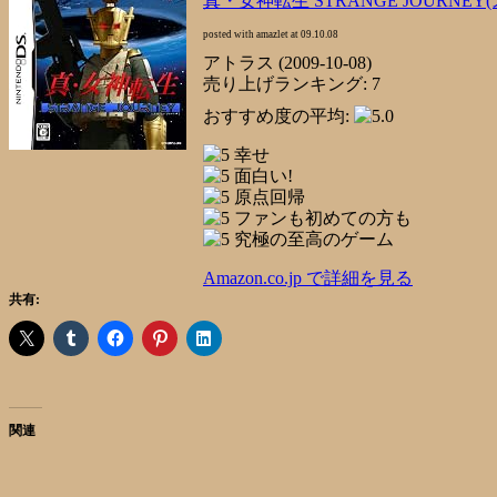
真・女神転生 STRANGE JOURNE
posted with
amazlet
at 09.10.08
アトラス (2009-10-08)
売り上げランキング: 7
おすすめ度の平均:
幸せ
面白い!
原点回帰
ファンも初めての方も
究極の至高のゲーム
Amazon.co.jp で詳細を見る
共有:
関連