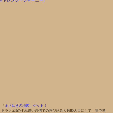
Y(ストレンジ・ジャーニー)
「まさゆきの地図」ゲット！
ドラクエ9のすれ違い通信での呼び込み人数80人目にして、巷で噂