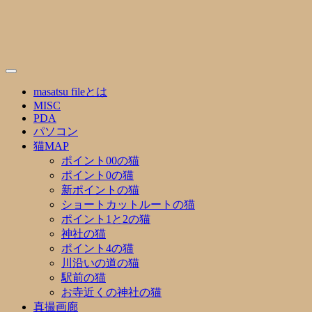
Skip
to
content
masatsu fileとは
MISC
PDA
パソコン
猫MAP
ポイント00の猫
ポイント0の猫
新ポイントの猫
ショートカットルートの猫
ポイント1と2の猫
神社の猫
ポイント4の猫
川沿いの道の猫
駅前の猫
お寺近くの神社の猫
真撮画廊