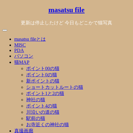
Skip
masatsu file
to
content
更新は停止したけど 今日もどこかで猫写真
masatsu fileとは
MISC
PDA
パソコン
猫MAP
ポイント00の猫
ポイント0の猫
新ポイントの猫
ショートカットルートの猫
ポイント1と2の猫
神社の猫
ポイント4の猫
川沿いの道の猫
駅前の猫
お寺近くの神社の猫
真撮画廊