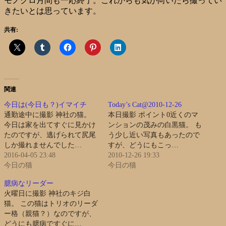
モノクロ月間も一応終了。これからも気が向いたら撮ってい
きたいとは思っています。
共有:
関連
今日は(今日も？)イマイチ
Today’s Cat@2010-12-26
通勤途中に撮影 神社の猫。
本日撮影 ポイント0近くのマ
今日は家を出てすぐに見かけ
ンションの茂みの白黒猫。 も
たのですが、逃げられて尻尾
う少し近い写真もあったので
しか撮れませんでした…
すが、どうにもこっ…
2016-04-05 23:48
2010-12-26 19:33
今日の猫
今日の猫
臆病なリーダー
火曜日に撮影 神社のキジ白
猫。 この猫はトリオのリーダ
ー格（親猫？）なのですが、
どうにも臆病ですぐに…