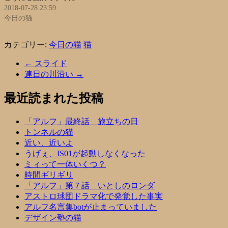
2018-07-28 23:59
今日の猫
カテゴリー:
今日の猫
猫
←
スライド
連日の川沿い
→
最近読まれた投稿
「アルフ」最終話 旅立ちの日
トンネルの猫
近い、近いよ
うげぇ、IS01が起動しなくなった
ミィって一体いくつ？
時間ギリギリ
「アルフ」第７話 いとしのロンダ
アストロ球団ドラマ化で発覚した事実
アルフ名言集botが止まっていました
デザイン塾の猫