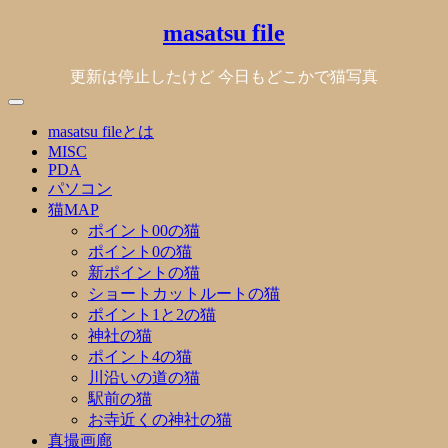
Skip
masatsu file
to
content
更新は停止したけど 今日もどこかで猫写真
masatsu fileとは
MISC
PDA
パソコン
猫MAP
ポイント00の猫
ポイント0の猫
新ポイントの猫
ショートカットルートの猫
ポイント1と2の猫
神社の猫
ポイント4の猫
川沿いの道の猫
駅前の猫
お寺近くの神社の猫
真撮画廊