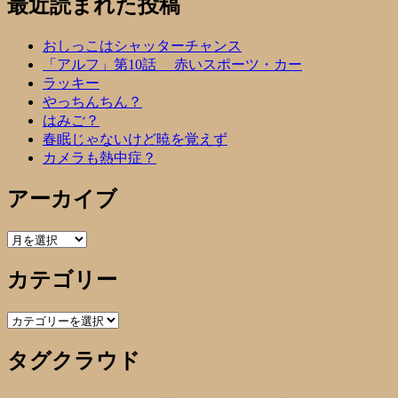
最近読まれた投稿
おしっこはシャッターチャンス
「アルフ」第10話 赤いスポーツ・カー
ラッキー
やっちんちん？
はみご？
春眠じゃないけど暁を覚えず
カメラも熱中症？
アーカイブ
ア
ー
カテゴリー
カ
イ
ブ
カ
テ
タグクラウド
ゴ
リ
ー