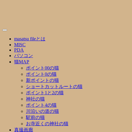
Skip
to
content
masatsu fileとは
MISC
PDA
パソコン
猫MAP
ポイント00の猫
ポイント0の猫
新ポイントの猫
ショートカットルートの猫
ポイント1と2の猫
神社の猫
ポイント4の猫
川沿いの道の猫
駅前の猫
お寺近くの神社の猫
真撮画廊