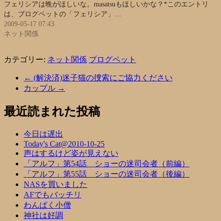
フェリシアは晩がほしいな。masatsuもほしいかな？*このエントリ
は、ブログペットの「フェリシア」…
2009-05-17 07:43
ネット関係
カテゴリー:
ネット関係
ブログペット
←
(解決済)迷子猫の捜索にご協力ください
カップル
→
最近読まれた投稿
今日は遅出
Today's Cat@2010-10-25
声はするけど姿が見えない
「アルフ」第54話 ショーの迷司会者（前編）
「アルフ」第55話 ショーの迷司会者（後編）
NASを買いました
AFでもバッチリ
わんぱく小僧
神社は好調