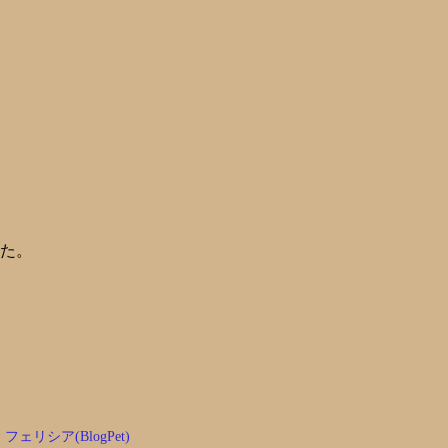
た。
フェリシア(BlogPet)