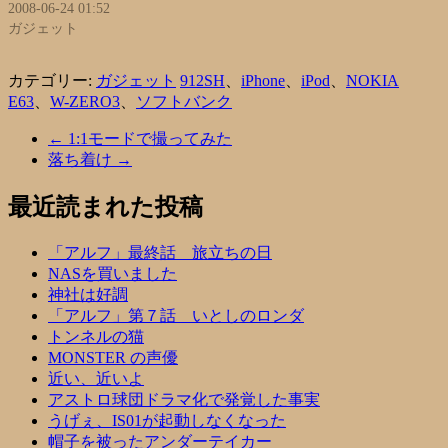
2008-06-24 01:52
ガジェット
カテゴリー:
ガジェット
912SH
、
iPhone
、
iPod
、
NOKIA
E63
、
W-ZERO3
、
ソフトバンク
←
1:1モードで撮ってみた
落ち着け
→
最近読まれた投稿
「アルフ」最終話 旅立ちの日
NASを買いました
神社は好調
「アルフ」第７話 いとしのロンダ
トンネルの猫
MONSTER の声優
近い、近いよ
アストロ球団ドラマ化で発覚した事実
うげぇ、IS01が起動しなくなった
帽子を被ったアンダーテイカー