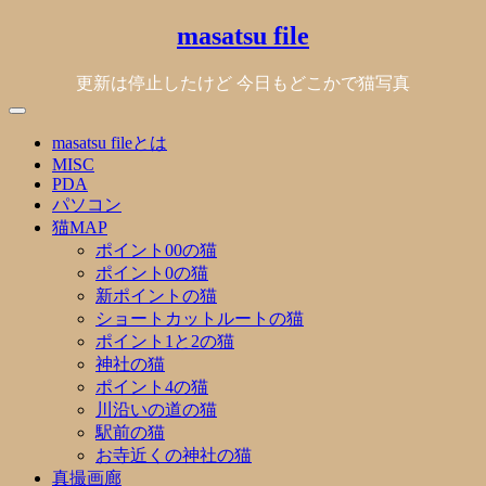
Skip
masatsu file
to
content
更新は停止したけど 今日もどこかで猫写真
masatsu fileとは
MISC
PDA
パソコン
猫MAP
ポイント00の猫
ポイント0の猫
新ポイントの猫
ショートカットルートの猫
ポイント1と2の猫
神社の猫
ポイント4の猫
川沿いの道の猫
駅前の猫
お寺近くの神社の猫
真撮画廊