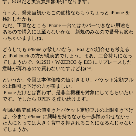
す。8GBだと実質負担額0円になります。
う～ん、発売当初からこの価格ならもうちょっと iPhone を
検討したかも。
ただ、正直なところ iPhone 一台ではカバーできない用途も
あるので購入には至らないかな。新規のみなので番号も変わ
っちゃいますしね。
どうしても iPhone が欲しいなら、E63 との組合せも考える
と iPod touch の方が現実的でしょう。まあ、二台持ちになっ
てしまうので、912SH + W-ZERO3 を E63 にリプレースした
意味が薄れるので買わないですけどね(^^;
というか、今回は本体価格の値引きより、パケット定額フル
の上限引き下げの方が羨ましい。
iPhone だけとは言わず、是非全機種を対象にしてもらいたい
です。そしたら OPEN を使い続けます。
今回の販売価格の値引きとパケット定額フルの上限引き下げ
は、今まで iPhone に興味を持ちながら一歩踏み出せなかっ
た人にとっては大きく背中を押されることになるんじゃない
でしょうか。