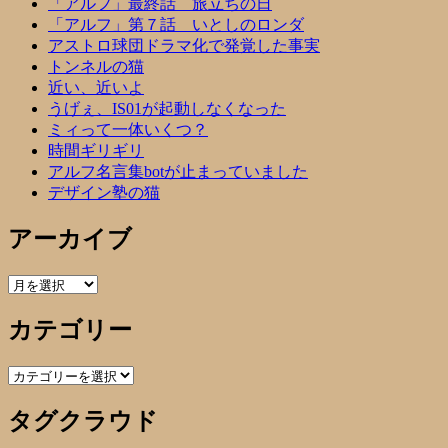
「アルフ」最終話 旅立ちの日
「アルフ」第７話 いとしのロンダ
アストロ球団ドラマ化で発覚した事実
トンネルの猫
近い、近いよ
うげぇ、IS01が起動しなくなった
ミィって一体いくつ？
時間ギリギリ
アルフ名言集botが止まっていました
デザイン塾の猫
アーカイブ
ア
ー
カテゴリー
カ
イ
ブ
カ
テ
タグクラウド
ゴ
リ