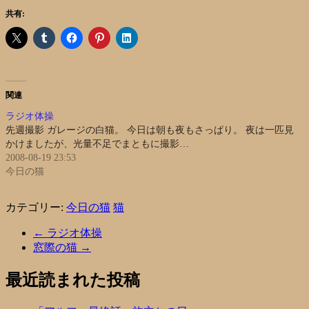
共有:
関連
ラジオ体操
先週撮影 ガレージの白猫。 今日は朝も夜もさっぱり。 夜は一匹見
かけましたが、光量不足でまともに撮影…
2008-08-19 23:53
今日の猫
カテゴリー:
今日の猫
猫
←
ラジオ体操
窓際の猫
→
最近読まれた投稿