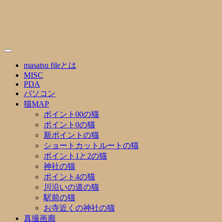
Skip
to
content
masatsu fileとは
MISC
PDA
パソコン
猫MAP
ポイント00の猫
ポイント0の猫
新ポイントの猫
ショートカットルートの猫
ポイント1と2の猫
神社の猫
ポイント4の猫
川沿いの道の猫
駅前の猫
お寺近くの神社の猫
真撮画廊