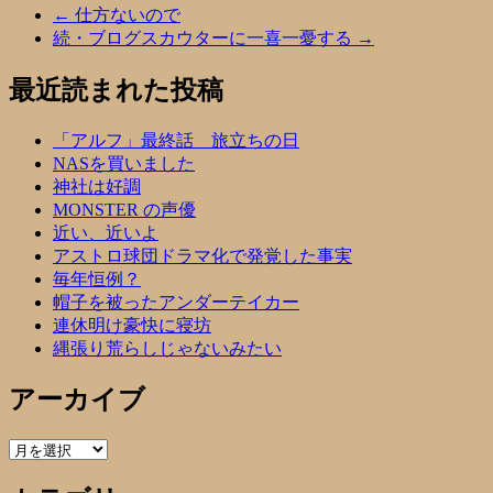
←
仕方ないので
続・ブログスカウターに一喜一憂する
→
最近読まれた投稿
「アルフ」最終話 旅立ちの日
NASを買いました
神社は好調
MONSTER の声優
近い、近いよ
アストロ球団ドラマ化で発覚した事実
毎年恒例？
帽子を被ったアンダーテイカー
連休明け豪快に寝坊
縄張り荒らしじゃないみたい
アーカイブ
ア
ー