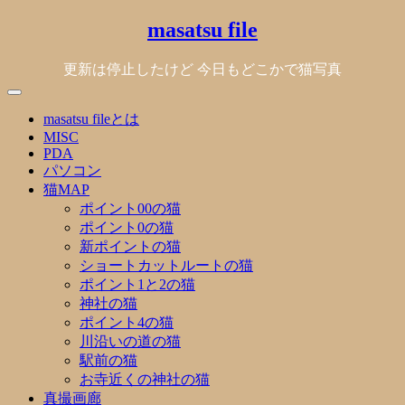
Skip
masatsu file
to
content
更新は停止したけど 今日もどこかで猫写真
masatsu fileとは
MISC
PDA
パソコン
猫MAP
ポイント00の猫
ポイント0の猫
新ポイントの猫
ショートカットルートの猫
ポイント1と2の猫
神社の猫
ポイント4の猫
川沿いの道の猫
駅前の猫
お寺近くの神社の猫
真撮画廊