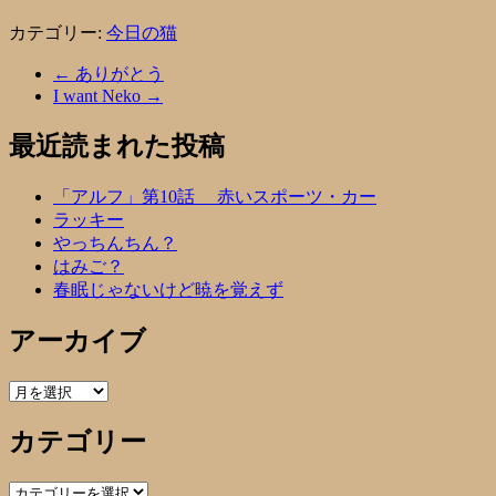
カテゴリー:
今日の猫
←
ありがとう
I want Neko
→
最近読まれた投稿
「アルフ」第10話 赤いスポーツ・カー
ラッキー
やっちんちん？
はみご？
春眠じゃないけど暁を覚えず
アーカイブ
ア
ー
カテゴリー
カ
イ
ブ
カ