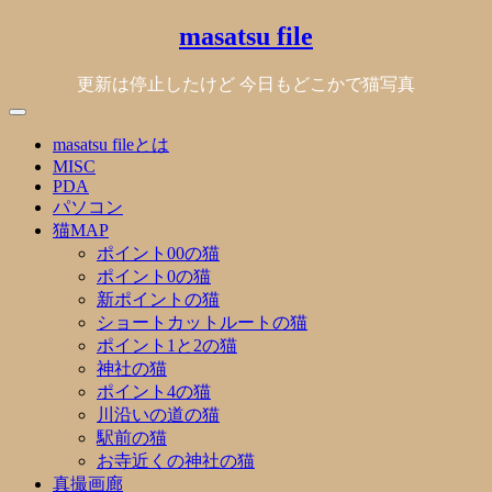
Skip
masatsu file
to
content
更新は停止したけど 今日もどこかで猫写真
masatsu fileとは
MISC
PDA
パソコン
猫MAP
ポイント00の猫
ポイント0の猫
新ポイントの猫
ショートカットルートの猫
ポイント1と2の猫
神社の猫
ポイント4の猫
川沿いの道の猫
駅前の猫
お寺近くの神社の猫
真撮画廊