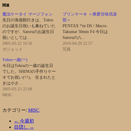
関連
魔法ケータイ マージフォン
プリンケーキ ＜琢磨甘味倶楽
先日の海遊館行きは、Tohru
部＞
のお誕生日祝いも兼ねていた
PENTAX *ist DS / Macro-
のですが、Satoruのお誕生日
Takumar 50mm F4 今日は
祝いとしては…
Satoruの八…
2005-03-22 10:56
2010-04-29 22:57
ガジェット
写真
Tohru一歳(^^)
今日はTohruの一歳の誕生日
でした。SHINOの手作りケー
キでお祝い(^^)。 生まれたと
きは小さ…
2005-03-23 22:08
MISC
カテゴリー:
MISC
←
今週初
目隠し
→