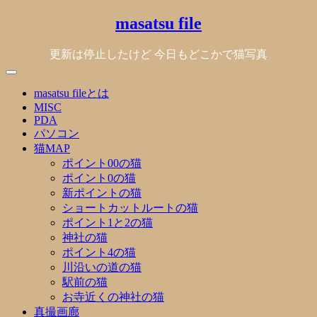
Skip
masatsu file
to
content
更新は停止したけど 今日もどこかで猫写真
masatsu fileとは
MISC
PDA
パソコン
猫MAP
ポイント00の猫
ポイント0の猫
新ポイントの猫
ショートカットルートの猫
ポイント1と2の猫
神社の猫
ポイント4の猫
川沿いの道の猫
駅前の猫
お寺近くの神社の猫
真撮画廊