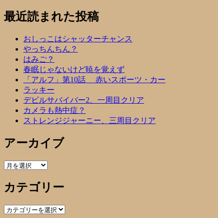
最近読まれた投稿
おしっこはシャッターチャンス
やっちんちん？
はみご？
春眠じゃないけど暁を覚えず
「アルフ」第10話 赤いスポーツ・カー
ラッキー
デビルサバイバー2、一周目クリア
カメラも熱中症？
ストレンジジャーニー、三周目クリア
アーカイブ
ア
ー
カテゴリー
カ
イ
ブ
カ