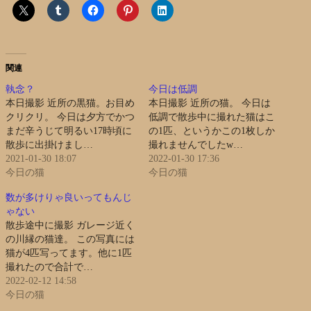
関連
執念？
今日は低調
本日撮影 近所の黒猫。お目め
本日撮影 近所の猫。 今日は
クリクリ。 今日は夕方でかつ
低調で散歩中に撮れた猫はこ
まだ辛うじて明るい17時頃に
の1匹、というかこの1枚しか
散歩に出掛けまし…
撮れませんでしたw…
2021-01-30 18:07
2022-01-30 17:36
今日の猫
今日の猫
数が多けりゃ良いってもんじ
ゃない
散歩途中に撮影 ガレージ近く
の川縁の猫達。 この写真には
猫が4匹写ってます。他に1匹
撮れたので合計で…
2022-02-12 14:58
今日の猫