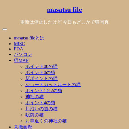
Skip
masatsu file
to
content
更新は停止したけど 今日もどこかで猫写真
masatsu fileとは
MISC
PDA
パソコン
猫MAP
ポイント00の猫
ポイント0の猫
新ポイントの猫
ショートカットルートの猫
ポイント1と2の猫
神社の猫
ポイント4の猫
川沿いの道の猫
駅前の猫
お寺近くの神社の猫
真撮画廊