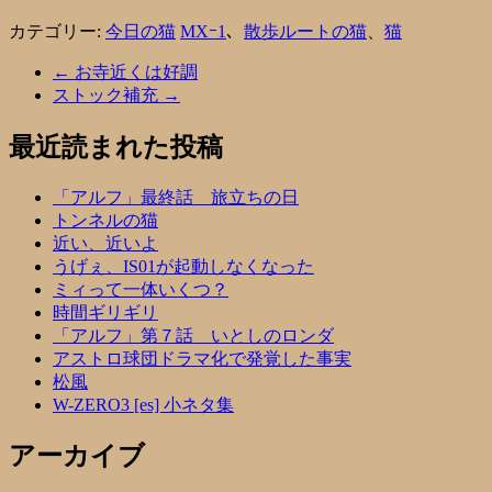
カテゴリー:
今日の猫
MXｰ1
、
散歩ルートの猫
、
猫
←
お寺近くは好調
ストック補充
→
最近読まれた投稿
「アルフ」最終話 旅立ちの日
トンネルの猫
近い、近いよ
うげぇ、IS01が起動しなくなった
ミィって一体いくつ？
時間ギリギリ
「アルフ」第７話 いとしのロンダ
アストロ球団ドラマ化で発覚した事実
松風
W-ZERO3 [es] 小ネタ集
アーカイブ