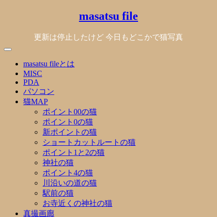
Skip
masatsu file
to
content
更新は停止したけど 今日もどこかで猫写真
masatsu fileとは
MISC
PDA
パソコン
猫MAP
ポイント00の猫
ポイント0の猫
新ポイントの猫
ショートカットルートの猫
ポイント1と2の猫
神社の猫
ポイント4の猫
川沿いの道の猫
駅前の猫
お寺近くの神社の猫
真撮画廊