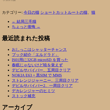
カテゴリー:
今日の猫
ショートカットルートの猫
、
猫
←
結局三毛猫
ちょっと後悔
→
最近読まれた投稿
おしっこはシャッターチャンス
ブック紹介「エルドラド」
IS01用に32GB microSD を買った
春眠じゃないけど暁を覚えず
デビルサバイバー、五周目クリア
NOKIA E63 + 黒SIM で MMS
ストレンジジャーニー、三周目クリア
デビルサバイバー2、一周目クリア
デカレンジャーのヒミツ
ストック補充
アーカイブ