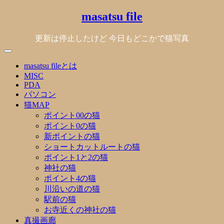
Skip
masatsu file
to
content
更新は停止したけど 今日もどこかで猫写真
masatsu fileとは
MISC
PDA
パソコン
猫MAP
ポイント00の猫
ポイント0の猫
新ポイントの猫
ショートカットルートの猫
ポイント1と2の猫
神社の猫
ポイント4の猫
川沿いの道の猫
駅前の猫
お寺近くの神社の猫
真撮画廊