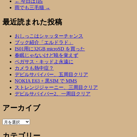
←
今日は1匹
雨でも三毛猫
→
最近読まれた投稿
おしっこはシャッターチャンス
ブック紹介「エルドラド」
IS01用に32GB microSD を買った
春眠じゃないけど暁を覚えず
ペガサス・キッドよ永遠に
カメラも熱中症？
デビルサバイバー、五周目クリア
NOKIA E63 + 黒SIM で MMS
ストレンジジャーニー、三周目クリア
デビルサバイバー2、一周目クリア
アーカイブ
ア
ー
カテゴリー
カ