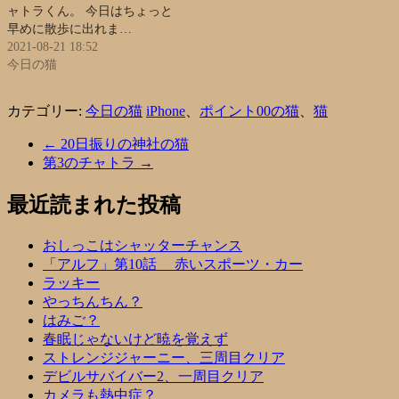
ャトラくん。 今日はちょっと
早めに散歩に出れま…
2021-08-21 18:52
今日の猫
カテゴリー:
今日の猫
iPhone
、
ポイント00の猫
、
猫
←
20日振りの神社の猫
第3のチャトラ
→
最近読まれた投稿
おしっこはシャッターチャンス
「アルフ」第10話 赤いスポーツ・カー
ラッキー
やっちんちん？
はみご？
春眠じゃないけど暁を覚えず
ストレンジジャーニー、三周目クリア
デビルサバイバー2、一周目クリア
カメラも熱中症？