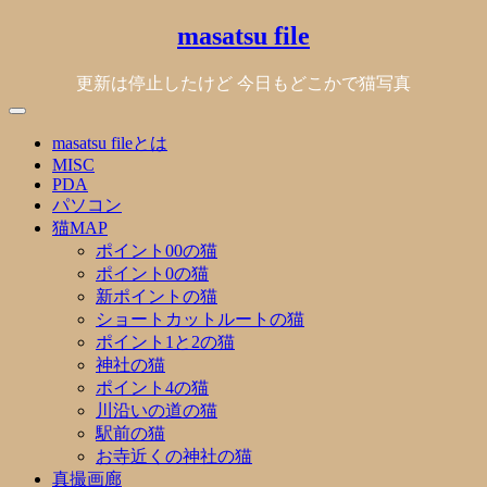
Skip
masatsu file
to
content
更新は停止したけど 今日もどこかで猫写真
masatsu fileとは
MISC
PDA
パソコン
猫MAP
ポイント00の猫
ポイント0の猫
新ポイントの猫
ショートカットルートの猫
ポイント1と2の猫
神社の猫
ポイント4の猫
川沿いの道の猫
駅前の猫
お寺近くの神社の猫
真撮画廊